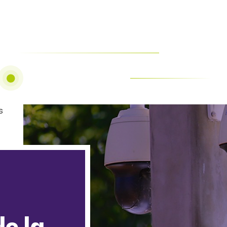
s
e la