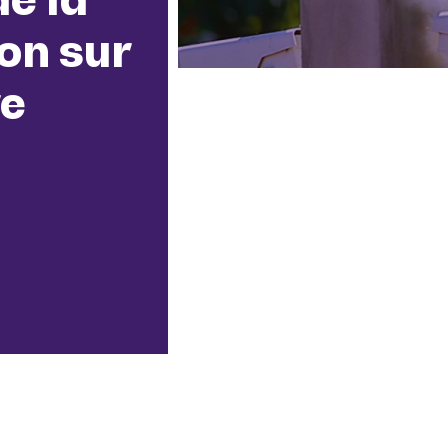
on sur
re