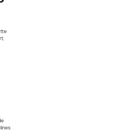
ette
rt,
U
de
elines