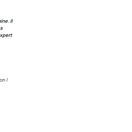
ne. Il
es
expert
on /