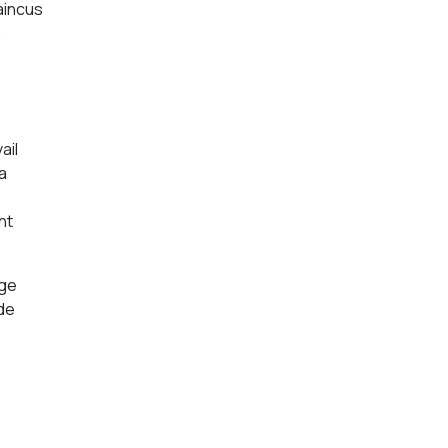
aincus
s
ail
a
nt
age
 de