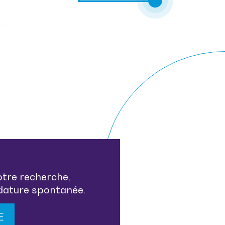
otre recherche,
idature spontanée.
E