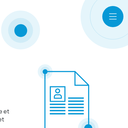
le et
et