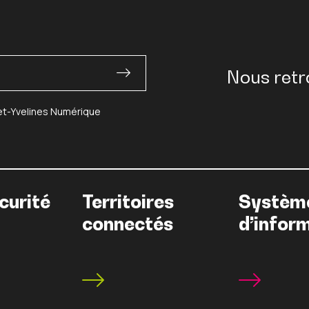
Nous retr
-et-Yvelines Numérique
curité
Territoires
Systèm
connectés
d’infor