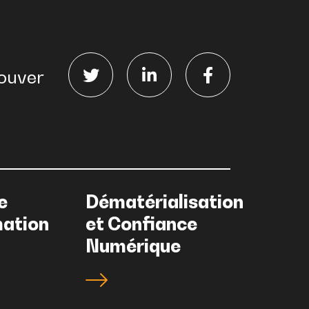
ouver
e
Dématérialisation
mation
et Confiance
Numérique