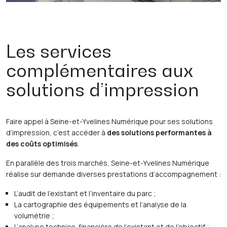
de production.
La maintenance sur l’ensemble du parc tous les ans ;
Une réparation en deux heures ouvrées et une remise
en production en cinq heures ouvrées en cas de
panne.
Les services
Tous ces services ont pour objectif de maintenir une
complémentaires aux
continuité du service la plus fluide possible.
solutions d’impression
Faire appel à Seine-et-Yvelines Numérique pour ses solutions
d’impression, c’est accéder à
des solutions performantes à
des coûts optimisés
.
En parallèle des trois marchés, Seine-et-Yvelines Numérique
réalise sur demande diverses prestations d’accompagnement :
L’audit de l’existant et l’inventaire du parc ;
La cartographie des équipements et l’analyse de la
volumétrie ;
L’analyse technico-financière de l’existant et de l’objectif ;