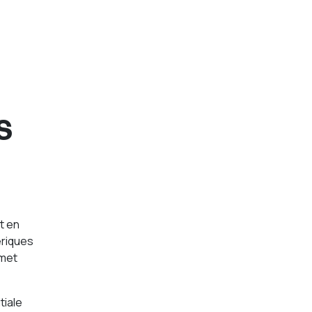
S
t en
ériques
rmet
tiale