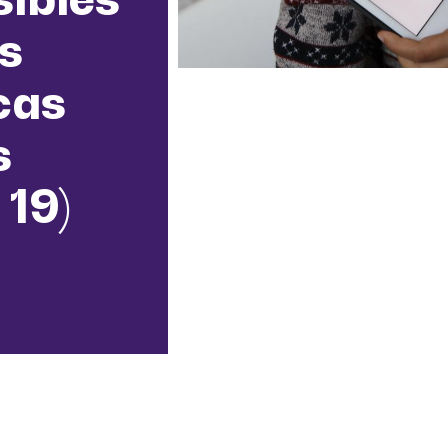
es
cas
s
 19)