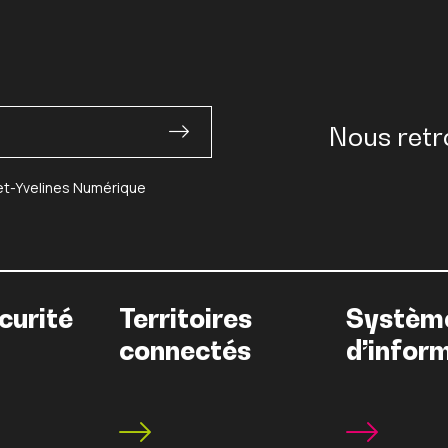
Nous retr
-et-Yvelines Numérique
curité
Territoires
Systèm
connectés
d’infor