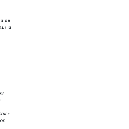
’aide
sur la
us
c
enir
»
des