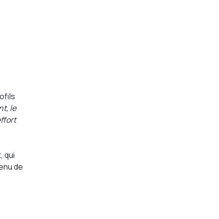
ofils
t, le
ffort
, qui
tenu de