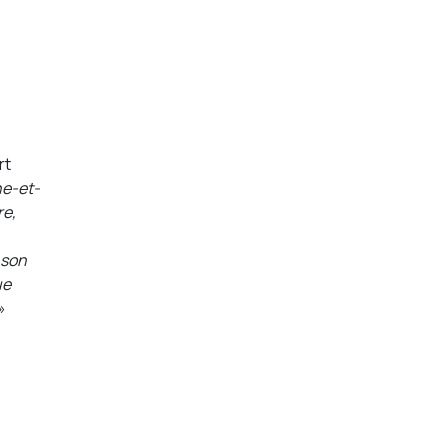
rt
ne-et-
re,
 son
ue
»