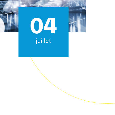
04
juillet