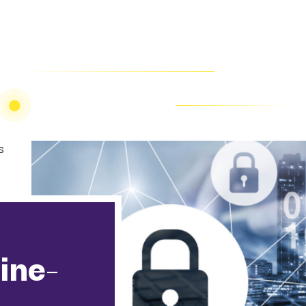
s
ine-