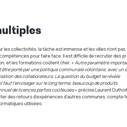
ultiples
 les collectivités, la tâche est immense et les villes n’ont pas
ompétences pour faire face. Il est difficile de recruter des pr
on, et les formations coûtent cher. «
Autre paramètre importan
être porté par une politique communale volontaire, avec un e
lisation des collaborateurs. La question du budget se révèle
l faut l’envisager sur le long terme, beaucoup de produits
nnuel de licences parfois coûteuses
» précise Laurent Duthoit
rofiter des retours d’expériences d’autres communes, compte 
formatiques utilisées.