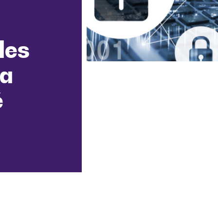
les
la
é