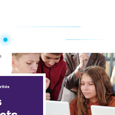
s
rités
s
jets