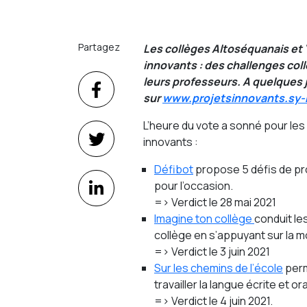
Partagez
Les collèges Altoséquanais et 
innovants : des challenges colle
leurs professeurs. A quelques j
sur
www.projetsinnovants.sy-
L’heure du vote a sonné pour les
innovants :
Défibot
propose 5 défis de pr
pour l’occasion.
=> Verdict le 28 mai 2021
Imagine ton collège
conduit l
collège en s’appuyant sur la m
=> Verdict le 3 juin 2021
Sur les chemins de l’école
perm
travailler la langue écrite et 
=> Verdict le 4 juin 2021.