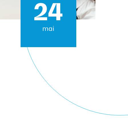
24
mai