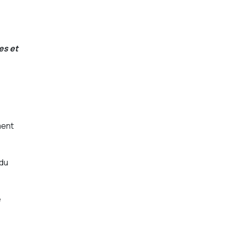
es et
ment
 du
e