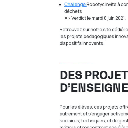
Challenge
Robotyc
invite à co
déchets
=> Verdict le mardi 8 juin 2021.
Retrouvez sur notre site dédié le
les projets pédagogiques innov
dispositifs innovants.
DES PROJET
D’ENSEIGN
Pour les élèves, ces projets off
autrement et s’engager activem
scolaires, techniques, et de gest
métiers et rencontrent des élève