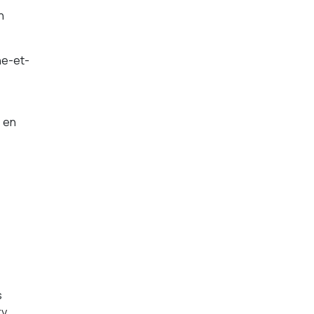
n
ne-et-
e en
s
ry