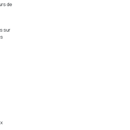
urs de
ls sur
es
ux