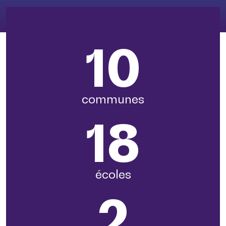
10
communes
18
écoles
2