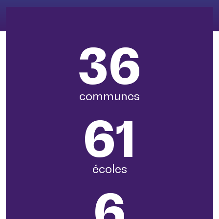
36
communes
61
écoles
6