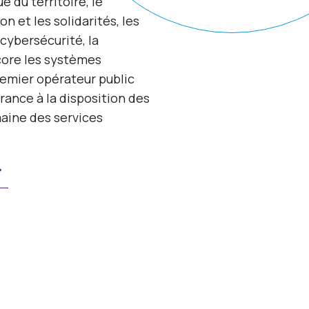
du territoire, le
n et les solidarités, les
 cybersécurité, la
core les systèmes
premier opérateur public
ance à la disposition des
maine des services