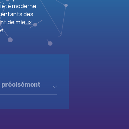
ciété moderne.
ésentants des
ent de mieux
e.
s précisément