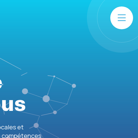
e
ous
ocales et
es compétences