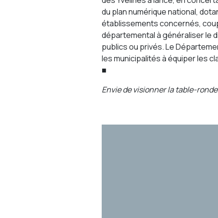
des Yvelines a lancé, en concert
du plan numérique national, dotan
établissements concernés, couplé
départemental à généraliser le dis
publics ou privés. Le Départeme
les municipalités à équiper les 
■
Envie de visionner la table-ronde