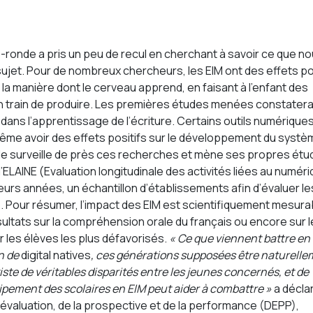
le-ronde a pris un peu de recul en cherchant à savoir ce que n
sujet. Pour de nombreux chercheurs, les EIM ont des effets po
 la manière dont le cerveau apprend, en faisant à l’enfant des
 en train de produire. Les premières études menées constatera
s dans l’apprentissage de l’écriture. Certains outils numérique
ême avoir des effets positifs sur le développement du systè
nale surveille de près ces recherches et mène ses propres ét
 d’ELAINE (Evaluation longitudinale des activités liées au numér
sieurs années, un échantillon d’établissements afin d’évaluer le
. Pour résumer, l’impact des EIM est scientifiquement mesura
sultats sur la compréhension orale du français ou encore sur 
les élèves les plus défavorisés.
« Ce que viennent battre en
on de
digital natives
, ces générations supposées être naturelle
existe de véritables disparités entre les jeunes concernés, et de
ipement des scolaires en EIM peut aider à combattre »
a décla
 l’évaluation, de la prospective et de la performance (DEPP),