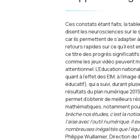
Ces constats étant faits, la tab
disent les neurosciences sur le 
car ils permettent de s’adapter à
retours rapides sur ce qu’il est
ce titre des progrès significatif
comme les jeux vidéo peuvent m
attentionnel. L’Education natio
quant à l’effet des EIM, à l’image
éducatif), qui a suivi, durant plu
résultats du plan numérique 2015
permet d’obtenir de meilleurs ré
mathématiques, notamment pour 
brèche nos études, c’est la noti
l’aise avec l’outil numérique. Il 
nombreuses inégalités que l’équ
Philippe Wuillamier, Direction de