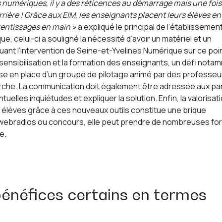
 numériques, il y a des réticences au démarrage mais une fois
 arrière ! Grâce aux EIM, les enseignants placent leurs élèves en
prentissages en main »
a expliqué le principal de l’établissement
, celui-ci a souligné la nécessité d’avoir un matériel et un
nt l’intervention de Seine-et-Yvelines Numérique sur ce poin
a sensibilisation et la formation des enseignants, un défi not
mise en place d’un groupe de pilotage animé par des professeu
marche. La communication doit également être adressée aux pa
tuelles inquiétudes et expliquer la solution. Enfin, la valorisat
 élèves grâce à ces nouveaux outils constitue une brique
s, webradios ou concours, elle peut prendre de nombreuses f
e.
bénéfices certains en termes