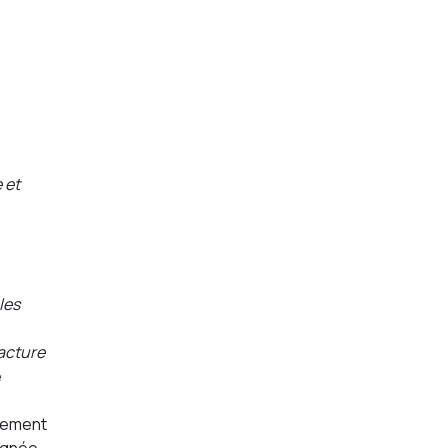
 et
les
racture
e
rtement