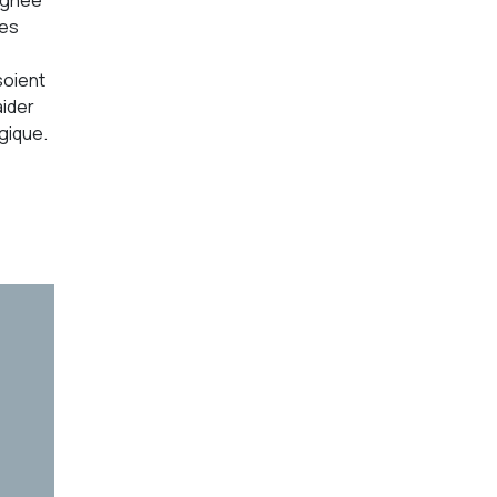
lignée
des
soient
aider
gique.