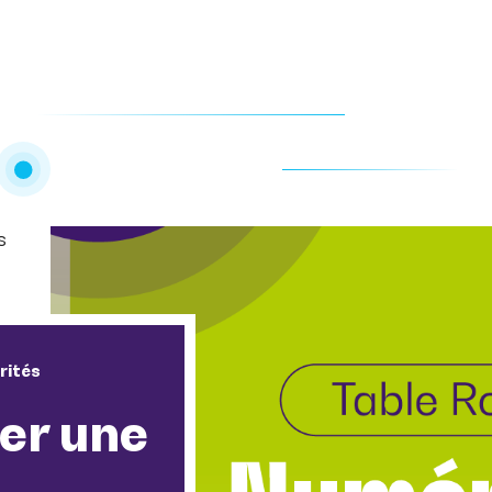
s
rités
er une