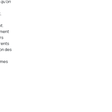
 qu’on
,
t.
amment
rs
rents
ion des
ormes