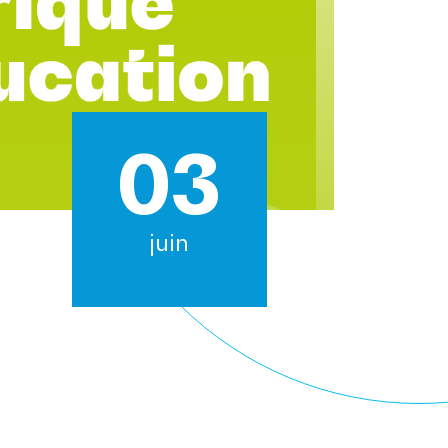
03
juin