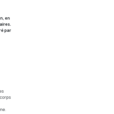
n, en
aires.
ré par
des
 corps
ine.