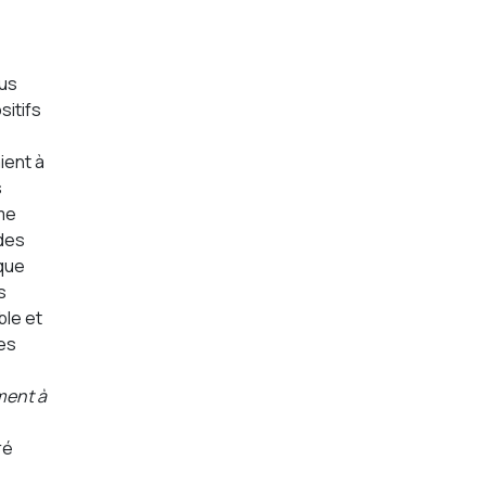
ous
sitifs
ient à
s
me
udes
ique
s
ble et
les
ment à
ré