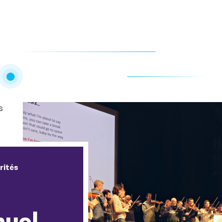
s
rités
nuel