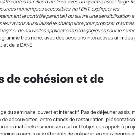
s différentes familles d’ateliers, avec un spectre assez large. Il
ssources numériques accessibles via l’ENT, expliquer les
otamment le contrôle parental) ou suivre une sensibilisation 
 leur avons aussi laissé le champ libre pour proposer d’autres
 imaginer de nouvelles applications pédagogiques pour le num
ogramme très riche, avec des sessions interactives animées 
J et de la DANE.
 de cohésion et de
ge du séminaire, ouvert et interactif. Pas de déjeuner assis, 
e de découvertes, entre stands de restauration, présentation
on des matériels numériques qui font l’objet des appels à proj
original a permis aux référents de préparer, en deux heures e