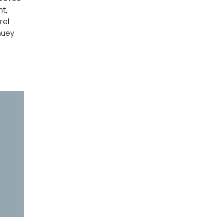
nt,
rel
nuey