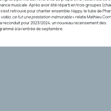
mance musicale. Après avoir été réparti en trois groupes (cha
tif s’est retrouvé pour chanter ensemble
Happy
, le tube de Phar
 vidéo, ce fut une prestation mémorable
» relate Mathieu Cor
era reconduit pour 2023/2024, un nouveau recensement des
grammé à la rentrée de septembre.