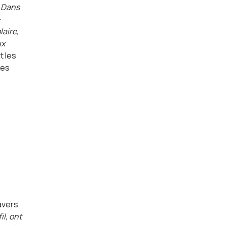
. Dans
-
aire,
ux
t les
ses
avers
il, ont