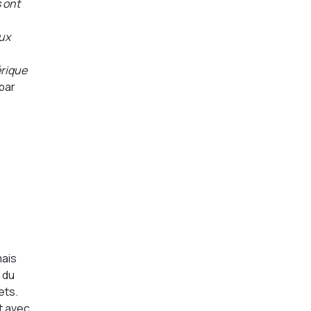
s ont
aux
érique
par
mais
 du
ets.
t avec