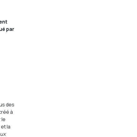
ient
ué par
sus des
créé à
 le
et la
aux