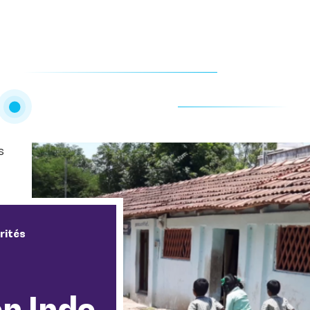
s
rités
n Inde