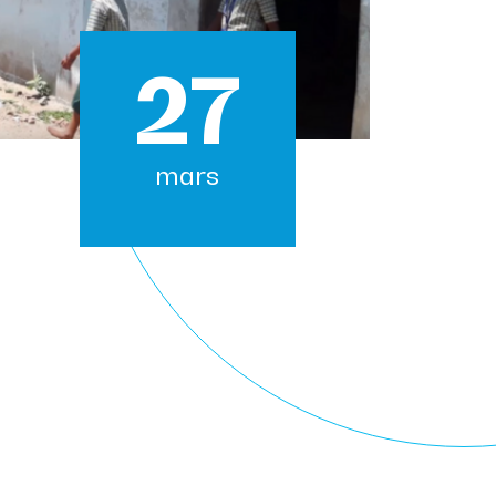
27
mars