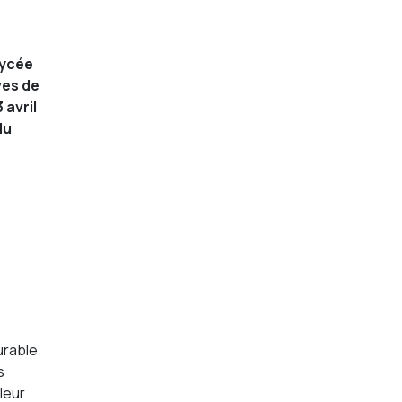
Lycée
ves de
 avril
du
urable
s
leur