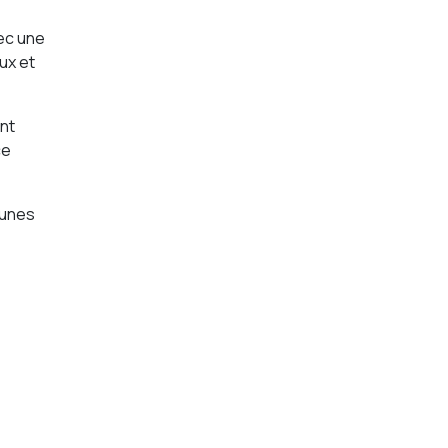
vec une
ux et
nt
ce
eunes