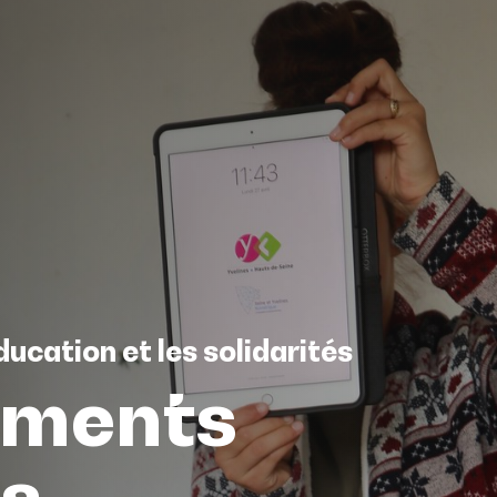
ucation et les solidarités
ements
s