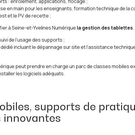
ts : enrôlement, applications, flocage ;
rise en main pour les enseignants, formation technique de l
test et le PV de recette ;
nfier à Seine-et-Yvelines Numérique
la gestion des tablettes
suivi de l’usage des supports ;
dié incluant le dépannage sur site et l’assistance technique
mérique peut prendre en charge un parc de
classes mobiles
ex
staller les logiciels adéquats.
obiles, supports de pratiq
 innovantes