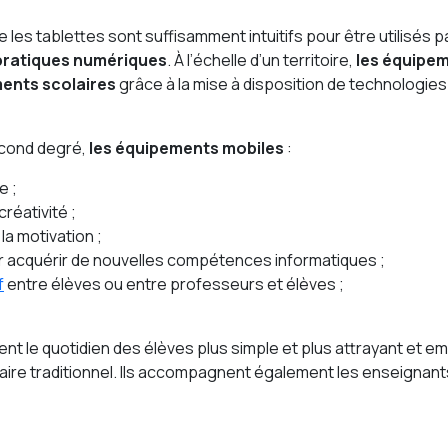
es tablettes sont suffisamment intuitifs pour être utilisés 
 pratiques numériques
. À l’échelle d’un territoire,
les équipem
ements scolaires
grâce à la mise à disposition de technologie
econd degré,
les équipements mobiles
:
e ;
réativité ;
la motivation ;
r acquérir de nouvelles compétences informatiques ;
f
entre élèves ou entre professeurs et élèves ;
nt le quotidien des élèves plus simple et plus attrayant et e
aire traditionnel. Ils accompagnent également les enseignant