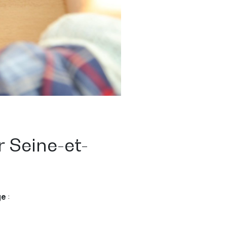
r Seine-et-
ge
: