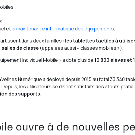
obiles ;
 ;
iel et
la maintenance informatique des équipements
.
rtissent dans deux familles :
les tablettes tactiles à utilis
 salles de classe
(appelées aussi «
classes mobiles
»).
uipement Individuel Mobile » a doté plus de
10 800 élèves et 
t-Yvelines Numérique a déployé depuis 2015 au total 33 340 tab
s. Depuis, les utilisateurs se disent satisfaits des atouts pr
ation des supports
.
ile ouvre à de nouvelles p