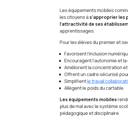
Les équipements mobiles comme l
les citoyens à
s’approprier les
l’attractivité de ses établiss
apprentissages.
Pour les élèves du premier et s
Favorisent l’inclusion numériqu
Encouragent l’autonomie et la c
Améliorent la concentration et 
Offrent un cadre sécurisé pou
Simplifient
le travail collaborati
Allègent le poids du cartable.
Les équipements mobiles
rende
plus de mal avec le système scol
pédagogique et disciplinaire.