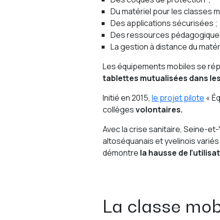
Du matériel pour les classes m
Des applications sécurisées ;
Des ressources pédagogiques
La gestion à distance du matér
Les équipements mobiles se répa
tablettes mutualisées dans les
Initié en 2015,
le projet pilote
« Éq
collèges
volontaires.
Avec la crise sanitaire, Seine-e
altoséquanais et yvelinois varié
démontre
la hausse de l’utilis
La classe mob